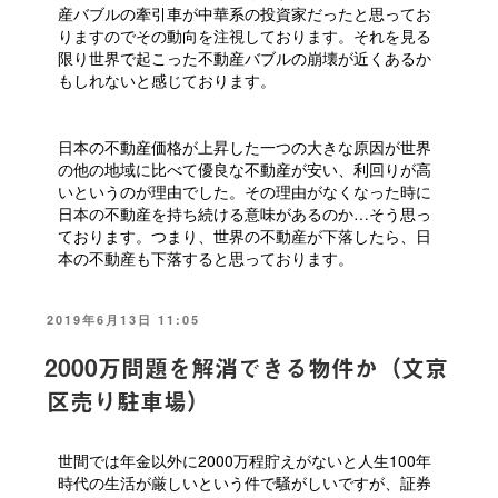
産バブルの牽引車が中華系の投資家だったと思ってお
りますのでその動向を注視しております。それを見る
限り世界で起こった不動産バブルの崩壊が近くあるか
もしれないと感じております。
日本の不動産価格が上昇した一つの大きな原因が世界
の他の地域に比べて優良な不動産が安い、利回りが高
いというのが理由でした。その理由がなくなった時に
日本の不動産を持ち続ける意味があるのか…そう思っ
ております。つまり、世界の不動産が下落したら、日
本の不動産も下落すると思っております。
投
2019年6月13日 11:05
稿
日:
2000万問題を解消できる物件か（文京
区売り駐車場）
世間では年金以外に2000万程貯えがないと人生100年
時代の生活が厳しいという件で騒がしいですが、証券