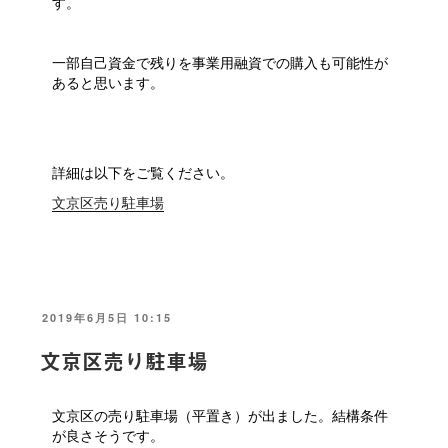
す。
一部自己資金で残りを事業用融資での購入も可能性が
あると思います。
詳細は以下をご覧ください。
文京区売り駐車場
投
2019年6月5日 10:15
稿
日:
文京区売り駐車場
文京区の売り駐車場（平置き）が出ました。結構条件
が良さそうです。