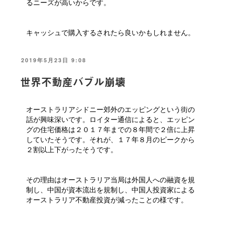
るニーズが高いからです。
キャッシュで購入するされたら良いかもしれません。
投
2019年5月23日 9:08
稿
日:
世界不動産バブル崩壊
オーストラリアシドニー郊外のエッピングという街の
話が興味深いです。ロイター通信によると、エッピン
グの住宅価格は２０１７年までの８年間で２倍に上昇
していたそうです。それが、１７年８月のピークから
２割以上下がったそうです。
その理由はオーストラリア当局は外国人への融資を規
制し、中国が資本流出を規制し、中国人投資家による
オーストラリア不動産投資が減ったことの様です。