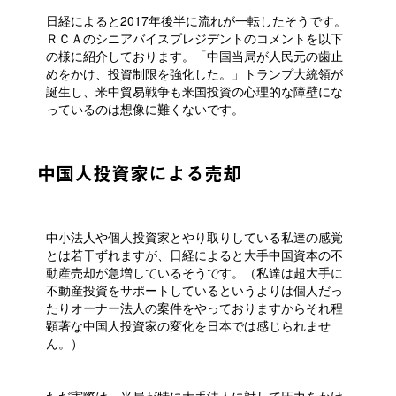
日経によると2017年後半に流れが一転したそうです。
ＲＣＡのシニアバイスプレジデントのコメントを以下
の様に紹介しております。「中国当局が人民元の歯止
めをかけ、投資制限を強化した。」トランプ大統領が
誕生し、米中貿易戦争も米国投資の心理的な障壁にな
っているのは想像に難くないです。
中国人投資家による売却
中小法人や個人投資家とやり取りしている私達の感覚
とは若干ずれますが、日経によると大手中国資本の不
動産売却が急増しているそうです。（私達は超大手に
不動産投資をサポートしているというよりは個人だっ
たりオーナー法人の案件をやっておりますからそれ程
顕著な中国人投資家の変化を日本では感じられませ
ん。）
ただ実際は、当局が特に大手法人に対して圧力をかけ