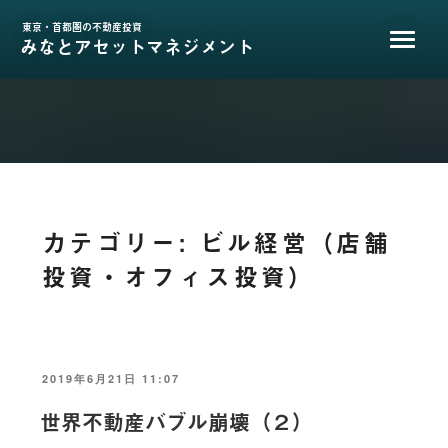
コ
ン
東京・首都圏の不動産投資
みなとアセットマネジメント
テ
ン
ツ
へ
ス
キ
ッ
プ
カテゴリー:
ビル経営（店舗
投資・オフィス投資）
投
2019年6月21日 11:07
稿
日:
世界不動産バブル崩壊（２）