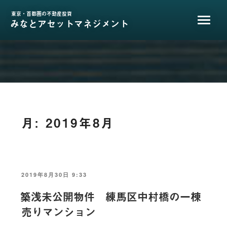
コ
ン
東京・首都圏の不動産投資
みなとアセットマネジメント
テ
ン
ツ
へ
ス
キ
ッ
プ
月:
2019年8月
投
2019年8月30日 9:33
稿
日:
築浅未公開物件 練馬区中村橋の一棟
売りマンション