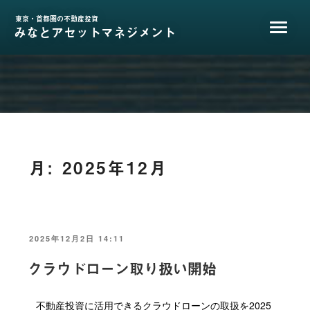
コ
ン
東京・首都圏の不動産投資
みなとアセットマネジメント
テ
ン
ツ
へ
ス
キ
ッ
プ
月:
2025年12月
投
2025年12月2日 14:11
稿
日:
クラウドローン取り扱い開始
不動産投資に活用できるクラウドローンの取扱を2025