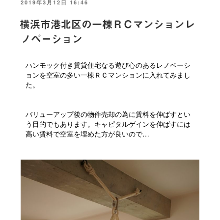
投
2019年3月12日 16:46
稿
日:
横浜市港北区の一棟ＲＣマンションレ
ノベーション
ハンモック付き賃貸住宅なる遊び心のあるレノベーシ
ョンを空室の多い一棟ＲＣマンションに入れてみまし
た。
バリューアップ後の物件売却の為に賃料を伸ばすとい
う目的でもあります。キャピタルゲインを伸ばすには
高い賃料で空室を埋めた方が良いので…