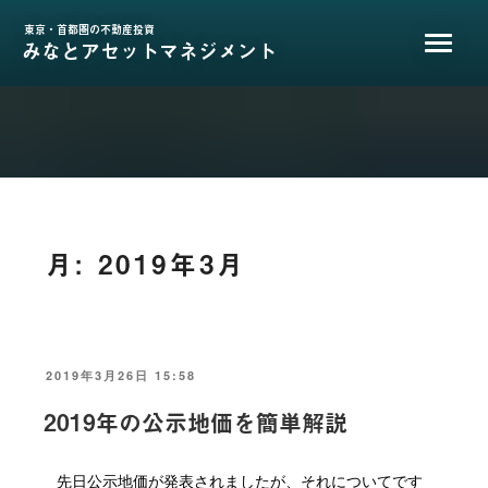
コ
ン
東京・首都圏の不動産投資
みなとアセットマネジメント
テ
ン
ツ
へ
ス
キ
ッ
プ
月:
2019年3月
投
2019年3月26日 15:58
稿
日:
2019年の公示地価を簡単解説
先日公示地価が発表されましたが、それについてです