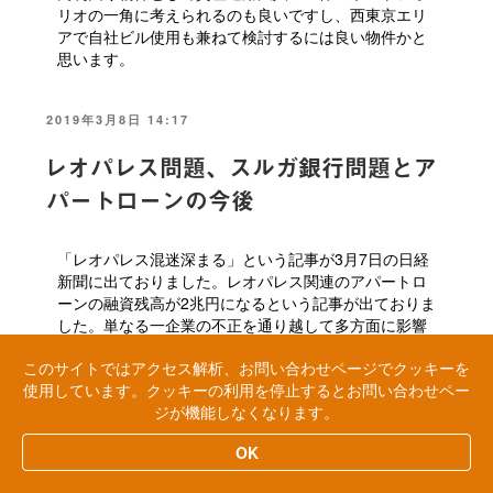
リオの一角に考えられるのも良いですし、西東京エリ
アで自社ビル使用も兼ねて検討するには良い物件かと
思います。
投
2019年3月8日 14:17
稿
日:
レオパレス問題、スルガ銀行問題とア
パートローンの今後
「レオパレス混迷深まる」という記事が3月7日の日経
新聞に出ておりました。レオパレス関連のアパートロ
ーンの融資残高が2兆円になるという記事が出ておりま
した。単なる一企業の不正を通り越して多方面に影響
を与える問題になりつつあるなという感じです。
このサイトではアクセス解析、お問い合わせページでクッキーを
使用しています。クッキーの利用を停止するとお問い合わせペー
ジが機能しなくなります。
「レオパレス混迷深まる」はこちら
https://www.nikkei.com/article/DGKKZO42127370W9A
OK
300C1TJ2000/