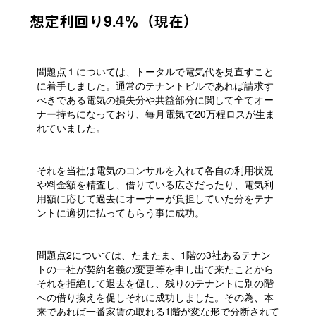
想定利回り9.4％（現在）
問題点１については、トータルで電気代を見直すこと
に着手しました。通常のテナントビルであれば請求す
べきである電気の損失分や共益部分に関して全てオー
ナー持ちになっており、毎月電気で20万程ロスが生ま
れていました。
それを当社は電気のコンサルを入れて各自の利用状況
や料金額を精査し、借りている広さだったり、電気利
用額に応じて過去にオーナーが負担していた分をテナ
ントに適切に払ってもらう事に成功。
問題点2については、たまたま、1階の3社あるテナン
トの一社が契約名義の変更等を申し出て来たことから
それを拒絶して退去を促し、残りのテナントに別の階
への借り換えを促しそれに成功しました。その為、本
来であれば一番家賃の取れる1階が変な形で分断されて