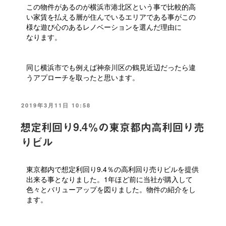
この物件があるのが横浜市港北区という事で比較的高
い家賃を払える層が住んでいるエリアである事がこの
様な遊び心のあるレノベーションを選んだ理由に
なります。
同じ横浜市でも例えば神奈川区の鶴見近辺だったら違
うアプローチを取ったと思います。
投
2019年3月11日 10:58
稿
日:
想定利回り9.4％の東京都内高利回り売
りビル
東京都内で想定利回り9.4％の高利回り売りビルを提供
出来る事となりました。1年ほど前に当社が購入して
色々とバリューアップを図りました。物件の紹介をし
ます。