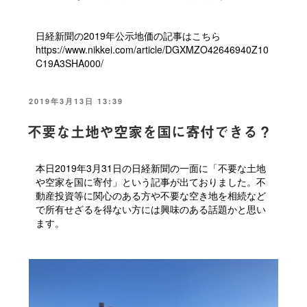
日経新聞の2019年公示地価の記事はこちら
https://www.nikkei.com/article/DGXMZO42646940Z10
C19A3SHA000/
投
2019年3月13日 13:39
稿
日:
不要な土地や空家を国に寄付できる？
本日2019年3月31日の日経新聞の一面に「不要な土地
や空家を国に寄付」という記事が出ておりました。不
動産投資等に関心のある方や不要な空き地を相続など
で所有せざるを得ない方には興味のある話題かと思い
ます。