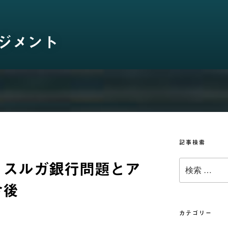
ジメント
記事検索
、スルガ銀行問題とア
検
索:
今後
カテゴリー