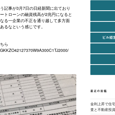
う記事が3月7日の日経新聞に出ており
ートローンの融資残高が2兆円になると
なる一企業の不正を通り越して多方面
あるなという感じです。
ビル経
ちら
cle/DGKKZO42127370W9A300C1TJ2000/
最近の投稿
金利上昇で住
査と不動産投