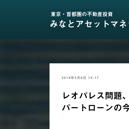
コ
ン
東京・首都圏の不動産投資
テ
ン
みなとアセットマネ
ツ
へ
ス
キ
ッ
プ
投
2019年3月8日 14:17
稿
日:
レオパレス問題
パートローンの