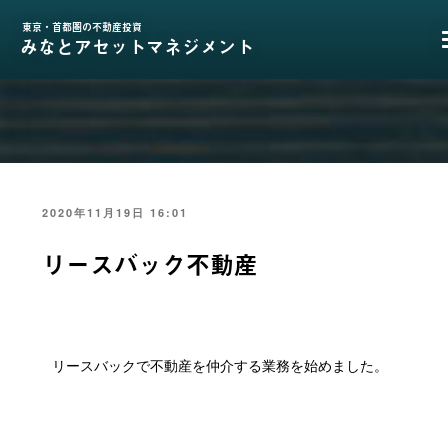
コ
ン
東京・首都圏の不動産投資
みなとアセットマネジメント
テ
ン
ツ
へ
ス
キ
ッ
プ
投
2020年11月19日 16:01
稿
日:
リースバック不動産
リースバックで不動産を仲介する業務を始めました。