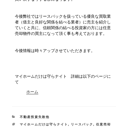
今後弊社ではリースバックを扱っている優良な買取業
者（借主と良好な関係を結べる業者）に売主を紹介し
ていくと共に、信頼関係の結べる投資家の方には任意
売却物件の買主になって頂く事も考えております。
今後情報は時々アップさせていただきます。
マイホームだけは守らナイト 詳細は以下のページに
て
ホーム
カ
不動産投資失敗他
テ
タ
マイホームだけは守らナイト
,
リースバック
,
任意売却
ゴ