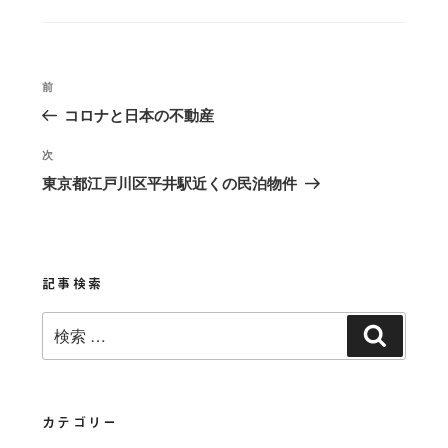
グ
リ
ー
投
過
前
稿
去
コロナと日本の不動産
の
ナ
投
次
次
ビ
稿
の
東京都江戸川区平井駅近くの民泊物件
ゲ
投
稿
ー
シ
ョ
記事検索
ン
検
検
索:
索
カテゴリー