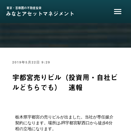
コ
ン
東京・首都圏の不動産投資
みなとアセットマネジメント
テ
ン
ツ
へ
ス
キ
ッ
プ
投
2019年5月22日 9:29
稿
日:
宇都宮売りビル（投資用・自社ビ
ルどちらでも） 速報
栃木県宇都宮の売りビルが出ました。当社が専任媒介
契約になります。場所はJR宇都宮駅西口から徒歩6分
程の立地になります。