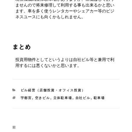
ませんので将来修理して利用する事も出来るかと思い
ます。車を多く使うレンタカーやシェアカー等のビジ
ネスユースにも向くかもしれません。
まとめ
投資用物件としてというよりは自社ビル等と兼用で利
用するには悪くないかと思います。
カ
ビル経営（店舗投資・オフィス投資）
テ
タ
宇都宮
,
空きビル
,
立体駐車場
,
自社ビル
,
駐車場
ゴ
グ
リ
ー
投
過
前