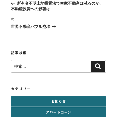
稿
去
所有者不明土地措置法で空家不動産は減るのか、
の
ナ
不動産投資への影響は
投
ビ
稿
次
次
ゲ
の
世界不動産バブル崩壊
投
ー
稿
シ
ョ
記事検索
ン
検
検
索:
索
カテゴリー
お知らせ
アパートローン