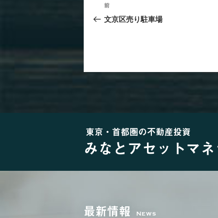
投
過
前
去
稿
文京区売り駐車場
の
ナ
投
稿
ビ
ゲ
ー
シ
ョ
東京・首都圏の不動産投資
みなとアセットマネ
ン
最新情報
News