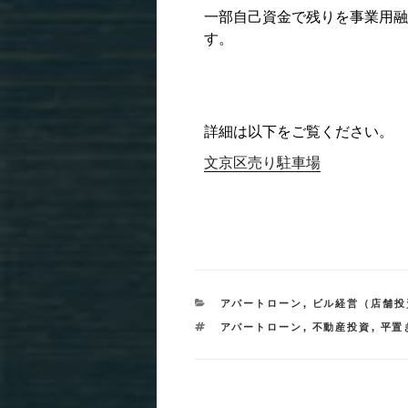
一部自己資金で残りを事業用融
す。
詳細は以下をご覧ください。
文京区売り駐車場
カ
アパートローン
,
ビル経営（店舗投
テ
タ
アパートローン
,
不動産投資
,
平置
ゴ
グ
リ
ー