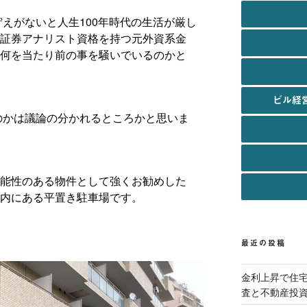
貯えがないと人生100年時代の生活が厳し
証券アナリスト資格を持つ元外資系金
何を当たり前の事を騒いでいるのかと
ビル経
なのかは議論の分かれるところかと思いま
能性のある物件として強くお勧めした
内にある平置き駐車場です。
最近の投稿
金利上昇で住
査と不動産投