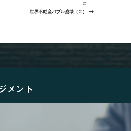
次
次
の
世界不動産バブル崩壊（２）
投
稿
ジメント