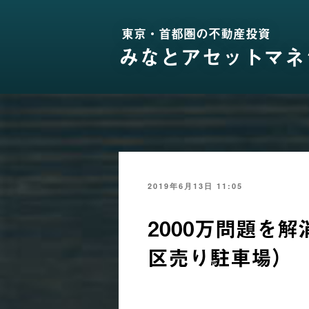
コ
ン
東京・首都圏の不動産投資
テ
ン
みなとアセットマネ
ツ
へ
ス
キ
ッ
プ
投
2019年6月13日 11:05
稿
日:
2000万問題を
区売り駐車場）