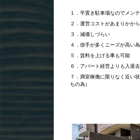
１．平置き駐車場なのでメンテ
２．運営コストがあまりかから
３．減価しづらい
４．借手が多くニーズが高い為
５．賃料を上げる事も可能
６．アパート経営よりも入退去
７．満室稼働に限りなく近い状
ちの為）