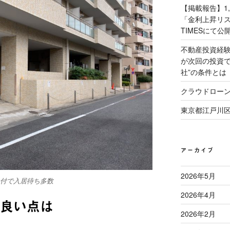
【掲載報告】1
「金利上昇リス
TIMESにて公
不動産投資経
が次回の投資で
社”の条件とは
クラウドロー
東京都江戸川
アーカイブ
2026年5月
付で入居待ち多数
2026年4月
良い点は
2026年2月