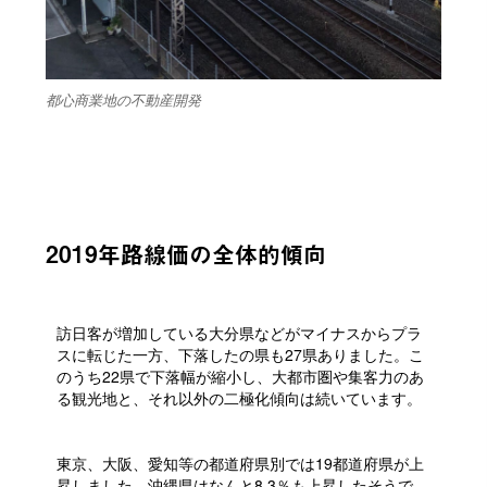
都心商業地の不動産開発
2019年路線価の全体的傾向
訪日客が増加している大分県などがマイナスからプラ
スに転じた一方、下落したの県も27県ありました。こ
のうち22県で下落幅が縮小し、大都市圏や集客力のあ
る観光地と、それ以外の二極化傾向は続いています。
東京、大阪、愛知等の都道府県別では19都道府県が上
昇しました。沖縄県はなんと8.3％も上昇したそうで