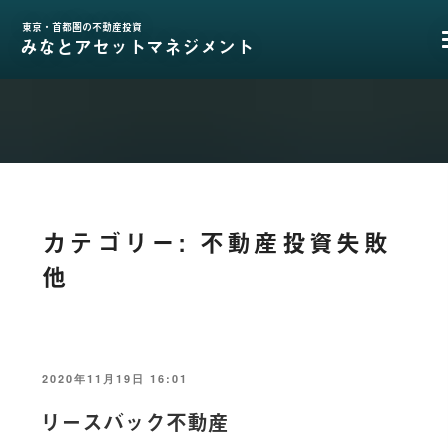
コ
ン
東京・首都圏の不動産投資
みなとアセットマネジメント
テ
ン
ツ
へ
ス
キ
ッ
プ
カテゴリー:
不動産投資失敗
他
投
2020年11月19日 16:01
稿
日:
リースバック不動産