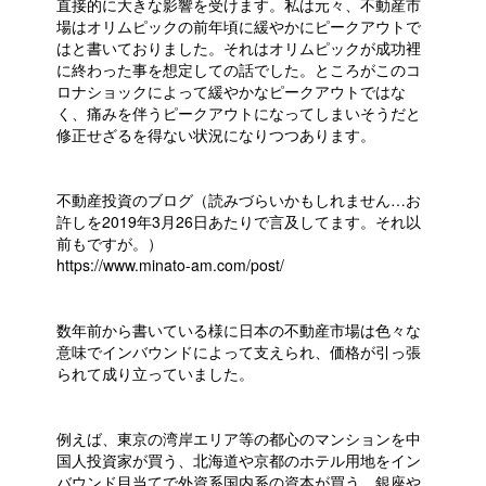
直接的に大きな影響を受けます。私は元々、不動産市
場はオリムピックの前年頃に緩やかにピークアウトで
はと書いておりました。それはオリムピックが成功裡
に終わった事を想定しての話でした。ところがこのコ
ロナショックによって緩やかなピークアウトではな
く、痛みを伴うピークアウトになってしまいそうだと
修正せざるを得ない状況になりつつあります。
不動産投資のブログ（読みづらいかもしれません…お
許しを2019年3月26日あたりで言及してます。それ以
前もですが。）
https://www.minato-am.com/post/
数年前から書いている様に日本の不動産市場は色々な
意味でインバウンドによって支えられ、価格が引っ張
られて成り立っていました。
例えば、東京の湾岸エリア等の都心のマンションを中
国人投資家が買う、北海道や京都のホテル用地をイン
バウンド目当てで外資系国内系の資本が買う、銀座や