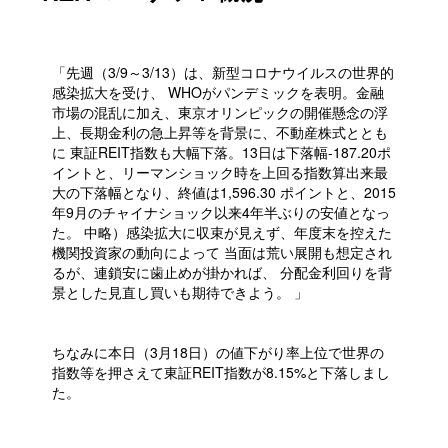
「先週（3/9～3/13）は、新型コロナウイルスの世界的
感染拡大を受け、 WHOがパンデミックを表明。金融
市場の混乱に加え、東京オリンピックの開催懸念の浮
上、長期金利の急上昇等を背景に、不動産株式ととも
に 東証REIT指数も大幅下落。13日は下落幅-187.20ポ
イントと、リーマンショック時を上回る指数算出来最
大の下落幅となり、終値は1,596.30 ポイントと、2015
年9月のチャイナショック以来4年半ぶりの安値となっ
た。 中略）感染拡大に収束が見えず、年度末を控えた
機関投資家の動向によって 当面は荒い展開も想定され
るが、連鎖安に歯止めが掛かれば、 分配金利回りを背
景とした見直し買いも期待できよう。 」
ちなみに本日（3月18日）の値下がり率上位で世界の
指数等を押さえて東証REIT指数が8.15%と下落しまし
た。