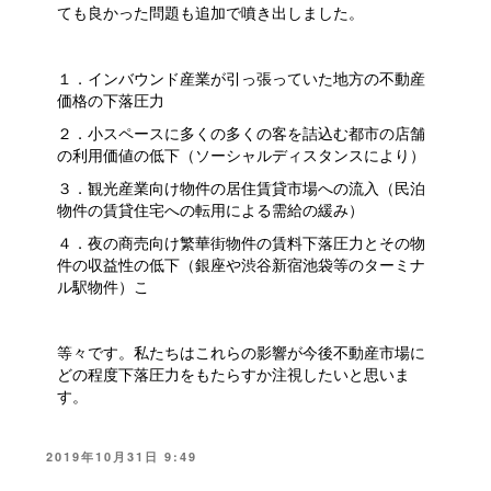
ても良かった問題も追加で噴き出しました。
１．インバウンド産業が引っ張っていた地方の不動産
価格の下落圧力
２．小スペースに多くの多くの客を詰込む都市の店舗
の利用価値の低下（ソーシャルディスタンスにより）
３．観光産業向け物件の居住賃貸市場への流入（民泊
物件の賃貸住宅への転用による需給の緩み）
４．夜の商売向け繁華街物件の賃料下落圧力とその物
件の収益性の低下（銀座や渋谷新宿池袋等のターミナ
ル駅物件）こ
等々です。私たちはこれらの影響が今後不動産市場に
どの程度下落圧力をもたらすか注視したいと思いま
す。
投
2019年10月31日 9:49
稿
日: