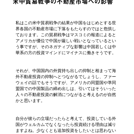
米中貿易戦争の不動産市場への影響
私はこの米中貿易戦争の結果が中国をはじめとする世
界各国の不動産市場に下落をもたらすのではと危惧し
ております。この貿易戦争はマスコミの報道によると
アメリカが優位で中国が厳しい戦いとなっているとい
う事ですが、そのネガティブな影響は中国若しくは中
華系の方の投資マインドにマイナスに働きそうです。
それが、中国国内の外貨持ち出しの抑制と相まって海
外不動産投資の抑制へとつながるでしょうし、ファー
ウェイの話でもそうですが、アメリカの同盟国や準同
盟国での中国製品の締め出しは、引いてはそういった
人々の不動産投資の解消につながると考えるのが自然
かと思います。
自分が彼らの立場だったらと考えて、投資している外
国がウェルカムでなくなったら投資続ける理由は減り
ますよね。少なくとも追加投資をしたいとは思わない