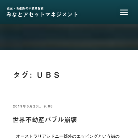
コ
ン
東京・首都圏の不動産投資
みなとアセットマネジメント
テ
ン
ツ
へ
ス
キ
ッ
プ
タグ:
ＵＢＳ
投
2019年5月23日 9:08
稿
日:
世界不動産バブル崩壊
オーストラリアシドニー郊外のエッピングという街の