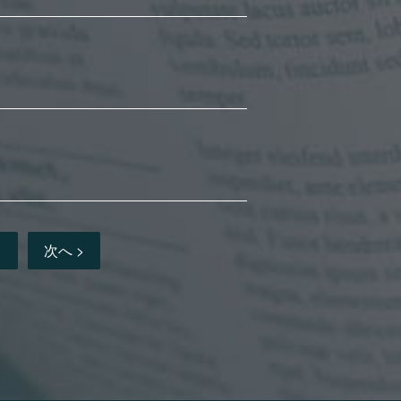
1
次へ >