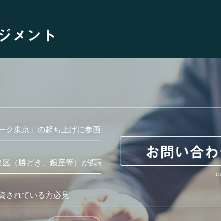
ジメント
ーク東京」の起ち上げに参画
お問い合わ
央区（勝どき、銀座等）が顕著
C
資されている方必見