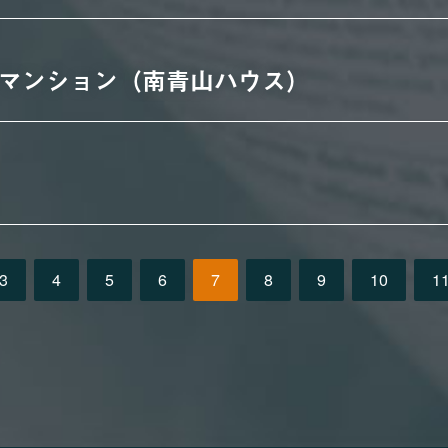
マンション（南青山ハウス）
3
4
5
6
7
8
9
10
1