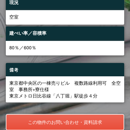
現況
空室
建ぺい率／容積率
80％／600％
備考
東京都中央区の一棟売りビル 複数路線利用可 全空
室 事務所+寮仕様
東京メトロ日比谷線「八丁堀」駅徒歩４分