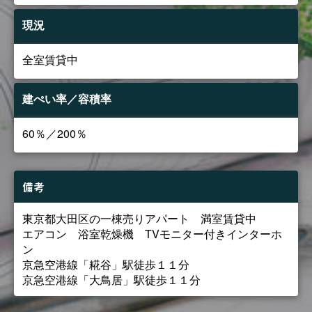
現況
全室賃貸中
建ぺい率／容積率
60％／200％
備考
東京都大田区の一棟売りアパート 満室賃貸中
エアコン 浴室乾燥機 TVモニター付きインターホ
ン
京急空港線「糀谷」駅徒歩１１分
京急空港線「大鳥居」駅徒歩１１分