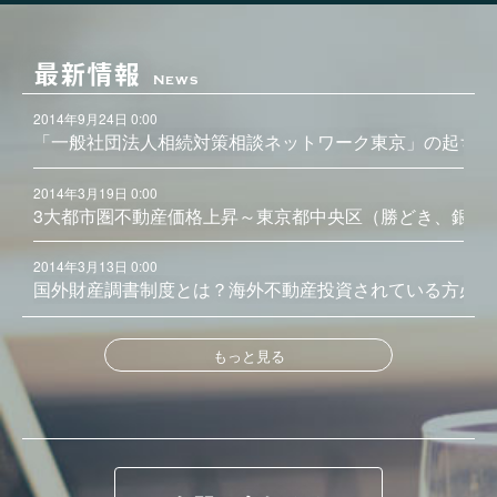
最新情報
News
2014年9月24日 0:00
「一般社団法人相続対策相談ネットワーク東京」の起ち上
2014年3月19日 0:00
3大都市圏不動産価格上昇～東京都中央区（勝どき、銀座
2014年3月13日 0:00
国外財産調書制度とは？海外不動産投資されている方必見
もっと見る