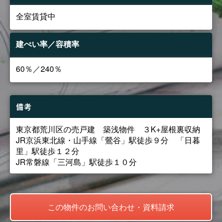
全室賃貸中
建ぺい率／容積率
60％／240％
備考
東京都荒川区の売戸建 築浅物件 ３K+屋根裏収納
JR京浜東北線・山手線「鶯谷」駅徒歩９分 「日暮
里」駅徒歩１２分
JR常磐線「三河島」駅徒歩１０分