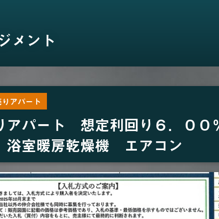
ジメント
売りアパート
りアパート 想定利回り６．００
 浴室暖房乾燥機 エアコン