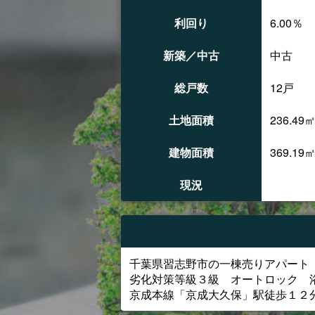
利回り
6.00％
新築／中古
中古
総戸数
12戸
土地面積
236.49
建物面積
369.19
現況
千葉県習志野市の一棟売りアパー
劣化対策等級３級 オートロック 
京成本線「京成大久保」駅徒歩１２