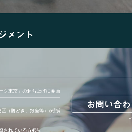
ジメント
ーク東京」の起ち上げに参画
お問い合わ
央区（勝どき、銀座等）が顕著
C
資されている方必見