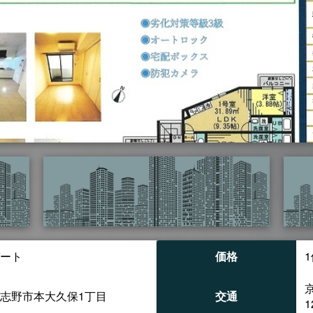
ート
価格
1
志野市本大久保1丁目
交通
1