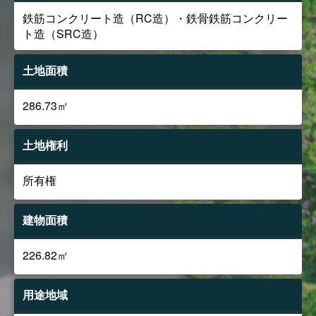
鉄筋コンクリート造（RC造）・鉄骨鉄筋コンクリー
ト造（SRC造）
土地面積
286.73㎡
土地権利
所有権
建物面積
226.82㎡
用途地域