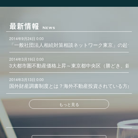
最新情報
News
2014年9月24日 0:00
「一般社団法人相続対策相談ネットワーク東京」の起ち上
2014年3月19日 0:00
3大都市圏不動産価格上昇～東京都中央区（勝どき、銀座
2014年3月13日 0:00
国外財産調書制度とは？海外不動産投資されている方必見
もっと見る