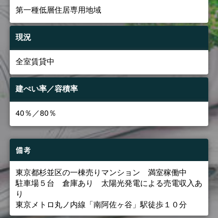
第一種低層住居専用地域
現況
全室賃貸中
建ぺい率／容積率
40％／80％
備考
東京都杉並区の一棟売りマンション 満室稼働中
駐車場５台 倉庫あり 太陽光発電による売電収入あ
り
東京メトロ丸ノ内線「南阿佐ヶ谷」駅徒歩１０分