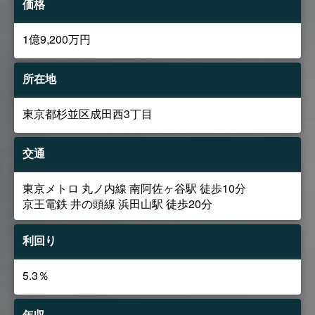
価格
1億9,200万円
所在地
東京都杉並区成田西3丁目
交通
東京メトロ 丸ノ内線 南阿佐ヶ谷駅 徒歩10分
京王電鉄 井の頭線 浜田山駅 徒歩20分
利回り
5.3％
年収