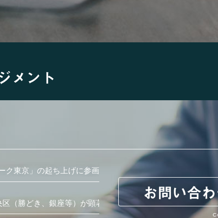
ジメント
ーク東京」の起ち上げに参画
お問い合わ
央区（勝どき、銀座等）が顕著
C