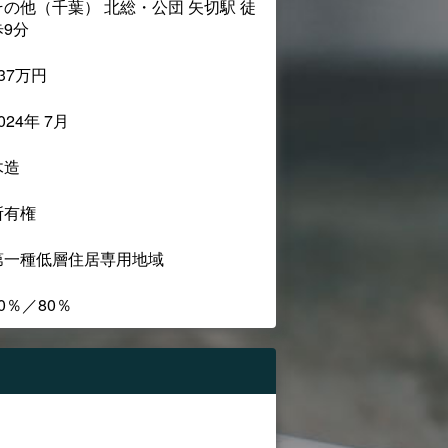
その他（千葉） 北総・公団 矢切駅 徒
歩9分
37万円
024年 7月
木造
所有権
第一種低層住居専用地域
0％／80％