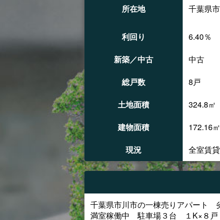
所在地
千葉県市
利回り
6.40％
新築／中古
中古
総戸数
8戸
土地面積
324.8㎡
建物面積
172.16
現況
全室賃貸
千葉県市川市の一棟売りアパート
満室稼働中 駐車場３台 １K×８戸