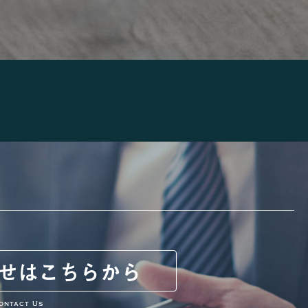
せは
こちらから
ontact Us