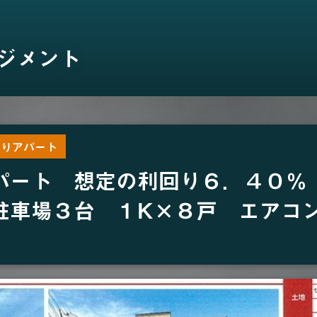
ジメント
売りアパート
パート 想定の利回り６．４０％
駐車場３台 １K×８戸 エアコン