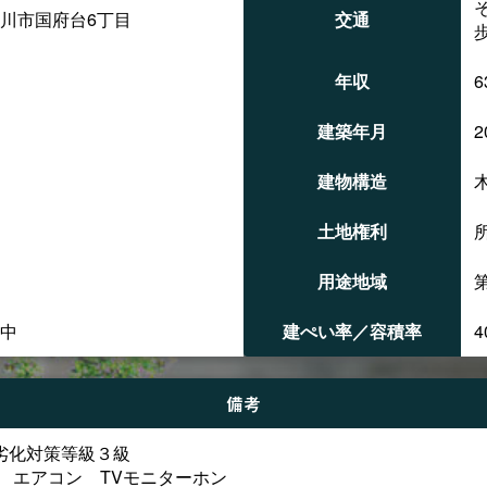
川市国府台6丁目
交通
年収
6
建築年月
2
建物構造
土地権利
㎡
用途地域
中
建ぺい率／容積率
4
備考
 劣化対策等級３級
 エアコン TVモニターホン