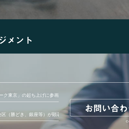
ジメント
ーク東京」の起ち上げに参画
お問い合わ
央区（勝どき、銀座等）が顕著
C