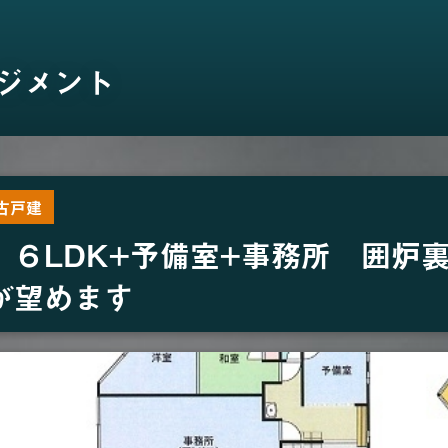
ジメント
古戸建
 ６LDK+予備室+事務所 囲炉
が望めます