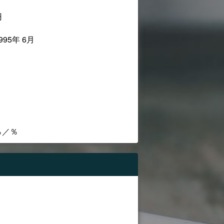
円
995年 6月
％／％