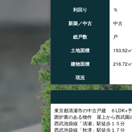
利回り
％
新築／中古
中古
総戸数
戸
土地面積
153.52
建物面積
216.72
現況
東京都清瀬市の中古戸建 ６LDK+
囲炉裏のある物件 屋上から西武園
西武池袋線「清瀬」駅徒歩１５分
西武池袋線「秋津」駅徒歩１７分