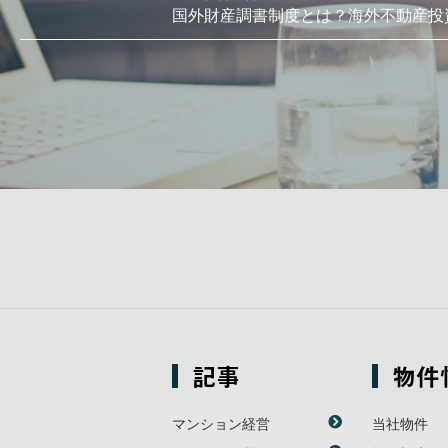
国外財産調書制度とは？海外不動産投
記事
物件
マンション経営
当社物件