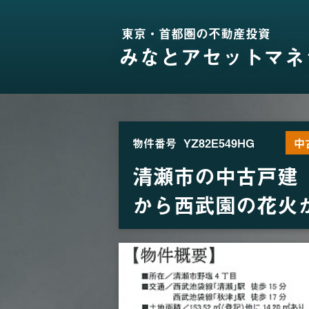
東京・首都圏の不動産投資
みなとアセットマネ
物件番号
YZ82E549HG
中
清瀬市の中古戸建
から西武園の花火