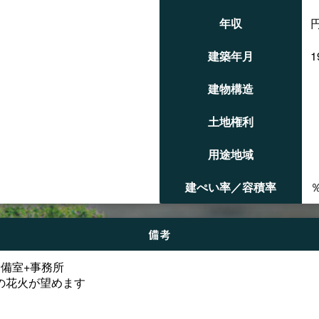
年収
建築年月
1
建物構造
㎡
土地権利
㎡
用途地域
建ぺい率／容積率
備考
予備室+事務所
の花火が望めます