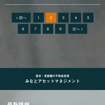
< 前へ
1
2
3
4
5
6
7
8
9
次へ >
東京・首都圏の不動産投資
みなとアセットマネジメント
最新情報