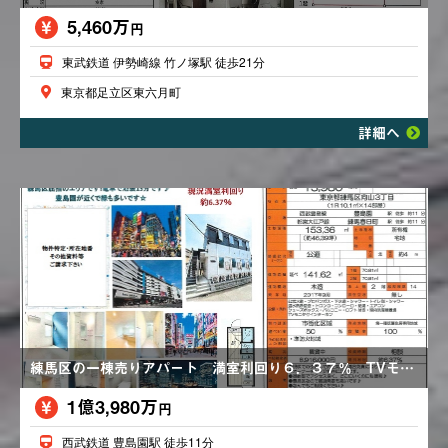
5,460万
円
東武鉄道 伊勢崎線 竹ノ塚駅 徒歩21分
東京都足立区東六月町
詳細へ
練馬区の一棟売りアパート 満室利回り６．３７％ TVモニター付インターホン エアコン アクセス良好
1億3,980万
円
西武鉄道 豊島園駅 徒歩11分