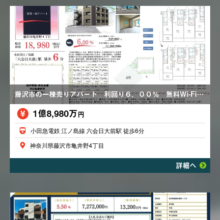
藤沢市の一棟売りアパート 利回り６．００％ 無料Wi-Fi 建築中 劣化対策等級３取得予定
1億8,980万
円
小田急電鉄 江ノ島線 六会日大前駅 徒歩6分
神奈川県藤沢市亀井野4丁目
詳細へ