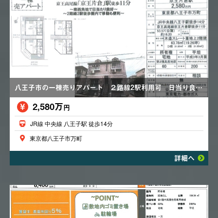
八王子市の一棟売りアパート ２路線2駅利用可 日当り良好
2,580万
円
JR線 中央線 八王子駅 徒歩14分
東京都八王子市万町
詳細へ