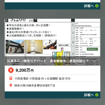
詳細へ
川崎市の一棟売りアパート 満室稼働中 表面利回り７．０６％ 全８戸
9,200万
円
小田急電鉄 小田急線 向ヶ丘遊園駅 徒歩12分
神奈川県川崎市多摩区枡形6丁目
詳細へ