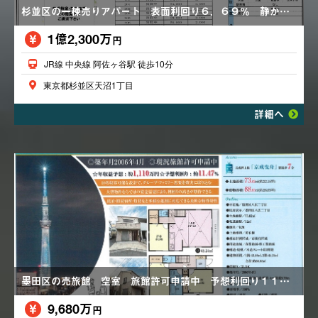
杉並区の一棟売りアパート 表面利回り６．６９％ 静かな住居地域 複数路線、複数駅利用可能 １K×１２戸
1億2,300万
円
JR線 中央線 阿佐ヶ谷駅 徒歩10分
東京都杉並区天沼1丁目
詳細へ
墨田区の売旅館 空室 旅館許可申請中 予想利回り１１．４７％ 駐車場あり 民泊・簡易宿泊・賃貸などに
9,680万
円