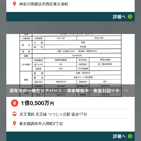
神奈川県横浜市西区東久保町
詳細へ
調布市の一棟売りアパート 満室稼働中 表面利回り６．３２％ 都市ガス
1億0,500万
円
京王電鉄 京王線 つつじヶ丘駅 徒歩17分
東京都調布市入間町2丁目
詳細へ