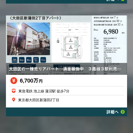
大田区の一棟売りアパート 満室稼働中 ３路線３駅利用可 駅まで平坦 アクセス良好 整形地 １R×６戸 価格変更あり6,980万円→6,700万円
6,700万
円
東急電鉄 池上線 蓮沼駅 徒歩7分
東京都大田区新蒲田2丁目
詳細へ