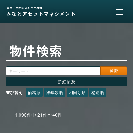
東京・首都圏の不動産投資
みなとアセットマネジメント
物件検索
詳細検索
並び替え
価格順
築年数順
利回り順
構造順
1,093
件中
21
件〜
40
件