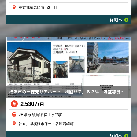
東京都練馬区向山3丁目
詳細へ
横浜市の一棟売りアパート 利回り７．８２％ 満室稼働中 全３部屋
2,530万
円
JR線 横須賀線 保土ヶ谷駅
神奈川県横浜市保土ヶ谷区岩崎町
詳細へ