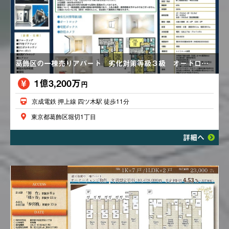
葛飾区の一棟売りアパート 劣化対策等級３級 オートロック 浴室暖房乾燥機 TVドアホン
1億3,200万
円
京成電鉄 押上線 四ツ木駅 徒歩11分
東京都葛飾区堀切1丁目
詳細へ