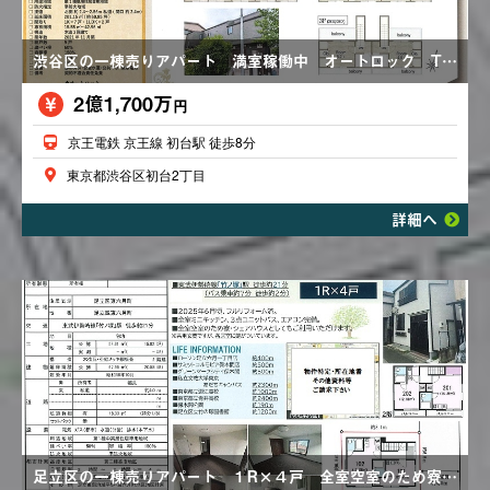
渋谷区の一棟売りアパート 満室稼働中 オートロック TVモニター付きインターホン IHクッキングヒーター 都市ガス 価格変更あり23,000万円→21,700万円
2億1,700万
円
京王電鉄 京王線 初台駅 徒歩8分
東京都渋谷区初台2丁目
詳細へ
足立区の一棟売りアパート １R×４戸 全室空室のため寮・シェアハウスとしても可 エアコン