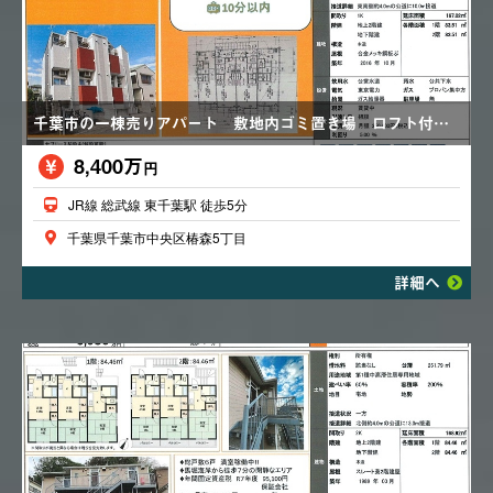
千葉市の一棟売りアパート 敷地内ゴミ置き場 ロフト付き
8,400万
円
JR線 総武線 東千葉駅 徒歩5分
千葉県千葉市中央区椿森5丁目
詳細へ