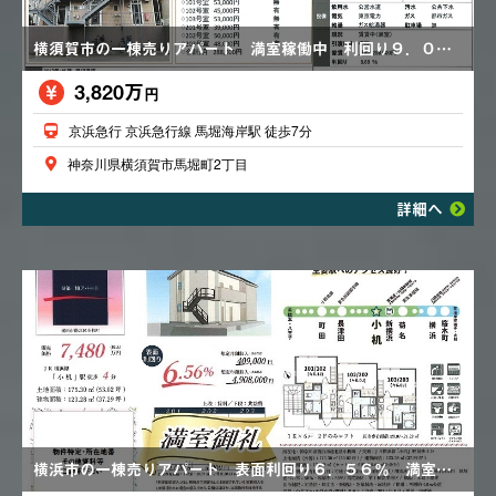
横須賀市の一棟売りアパート 満室稼働中 利回り９．０４％ 閑静なエリア 価格変更あり3,980万円→3,820万円
3,820万
円
京浜急行 京浜急行線 馬堀海岸駅 徒歩7分
神奈川県横須賀市馬堀町2丁目
詳細へ
横浜市の一棟売りアパート 表面利回り６．５６％ 満室賃貸中 バス・トイレ別 浴室乾燥機 エアコン ２Fロフト