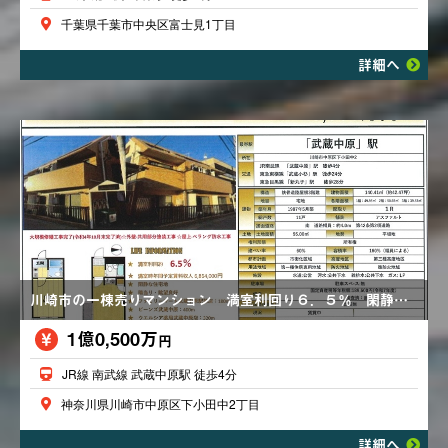
千葉県千葉市中央区富士見1丁目
詳細へ
川崎市の一棟売りマンション 満室利回り６．５％ 閑静な住宅街 大規模修繕工事完了 陽当り・眺望良好
1億0,500万
円
JR線 南武線 武蔵中原駅 徒歩4分
神奈川県川崎市中原区下小田中2丁目
詳細へ