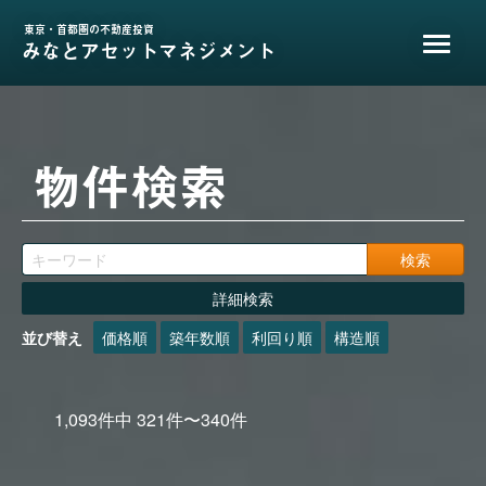
東京・首都圏の不動産投資
みなとアセットマネジメント
物件検索
詳細検索
並び替え
価格順
築年数順
利回り順
構造順
1,093
件中
321
件〜
340
件