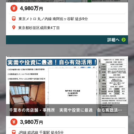
4,980万
円
東京メトロ 丸ノ内線 南阿佐ヶ谷駅 徒歩9分
東京都杉並区成田東4丁目
詳細へ
千葉市の売店舗・事務所 実需や投資に最適 自ら有効活用
3,980万
円
JR線 総武線 千葉駅 徒歩5分