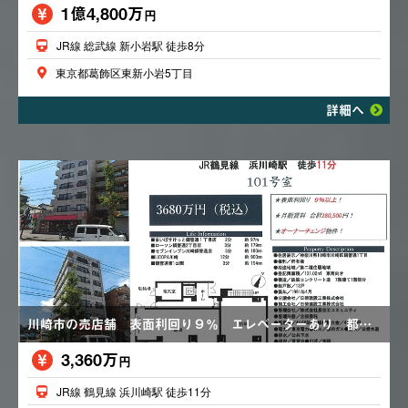
1億4,800万
円
JR線 総武線 新小岩駅 徒歩8分
東京都葛飾区東新小岩5丁目
詳細へ
川崎市の売店舗 表面利回り９％ エレベーターあり 都市ガス 価格変更あり3,680万円→3,360万円
3,360万
円
JR線 鶴見線 浜川崎駅 徒歩11分