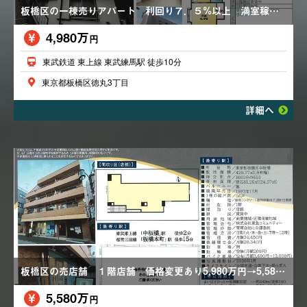
板橋区の一棟売りアパート 利回り７．５%以上 満室稼働中 １K×６
4,980万
円
東武鉄道 東上線 東武練馬駅 徒歩10分
東京都板橋区徳丸3丁目
詳細へ
板橋区の売店舗 １階店舗 価格変更あり5,980万円→5,580万円
5,580万
円