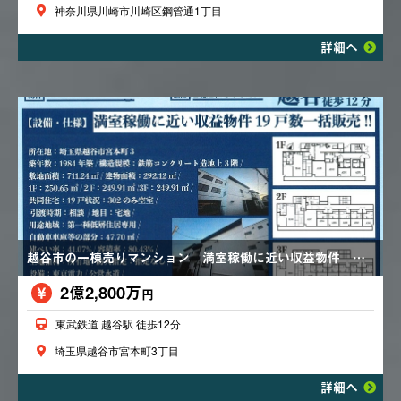
神奈川県川崎市川崎区鋼管通1丁目
詳細へ
越谷市の一棟売りマンション 満室稼働に近い収益物件 全１９戸
2億2,800万
円
東武鉄道 越谷駅 徒歩12分
埼玉県越谷市宮本町3丁目
詳細へ