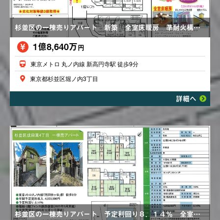
杉並区の一棟売りアパート 新築 全室床暖房 準耐火構造 劣化対策等級３級取得
1億8,640万
円
東京メトロ 丸ノ内線 新高円寺駅 徒歩9分
東京都杉並区堀ノ内3丁目
詳細へ
杉並区の一棟売りアパート 予定利回り８．１４％ 全室賃貸中