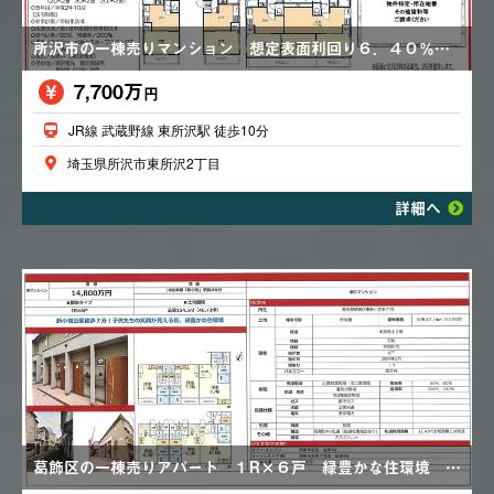
所沢市の一棟売りマンション 想定表面利回り６．４０％ エアコン１基 浴室乾燥機 満室賃貸中
7,700万
円
JR線 武蔵野線 東所沢駅 徒歩10分
埼玉県所沢市東所沢2丁目
詳細へ
葛飾区の一棟売りアパート １R×６戸 緑豊かな住環境 都市ガス