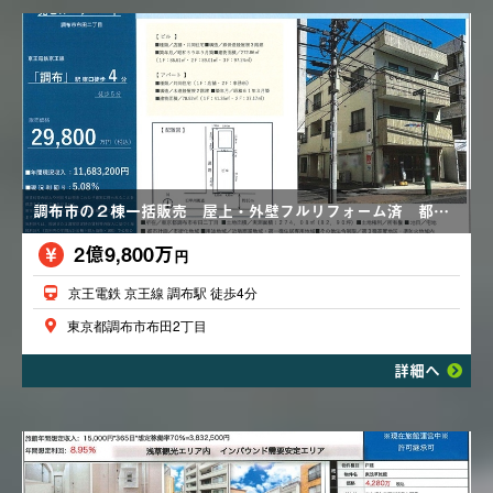
調布市の２棟一括販売 屋上・外壁フルリフォーム済 都市ガス
2億9,800万
円
京王電鉄 京王線 調布駅 徒歩4分
東京都調布市布田2丁目
詳細へ