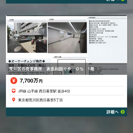
荒川区の売事務所 表面利回り６．０％ 1階
7,700万
円
JR線 山手線 西日暮里駅 徒歩4分
東京都荒川区西日暮里5丁目
詳細へ