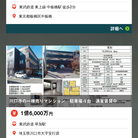
東武鉄道 東上線 中板橋駅 徒歩2分
東京都板橋区中板橋
詳細へ
川口市の一棟売りマンション 駐車場４台 満室賃貸中 表面利回り７．９８％ 大規模修繕済
1億6,000万
円
東武鉄道 草加駅
埼玉県川口市大字安行原