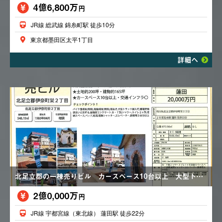
4億6,800万
円
JR線 総武線 錦糸町駅 徒歩10分
東京都墨田区太平1丁目
詳細へ
北足立郡の一棟売りビル カースペース10台以上 大型トラック搬入可 収納スペース エレベーター
2億0,000万
円
JR線 宇都宮線（東北線） 蓮田駅 徒歩22分