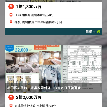
1億1,300万
円
JR線 相模線 南橋本駅 徒歩3分
神奈川県相模原市中央区南橋本2丁目
詳細へ
墨田区の旅館 家具家電付き ３６５日運営可能
2億2,000万
円
京成電鉄 押上線 押上駅 徒歩8分