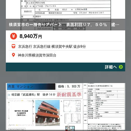
横須賀市の一棟売りアパート 表面利回り７．５０％ 建築中 オートロック エアコン１台 価格変更あり9,310万円→8,940万円
8,940万
円
京浜急行 京浜急行線 横須賀中央駅 徒歩9分
神奈川県横須賀市深田台
詳細へ