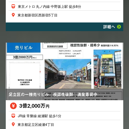
東京メトロ 丸ノ内線 中野坂上駅 徒歩8分
東京都新宿区西新宿5丁目
詳細へ
足立区の一棟売りビル 視認性抜群 満室賃貸中
3億2,000万
円
JR線 常磐線 綾瀬駅 徒歩1分
東京都足立区綾瀬4丁目