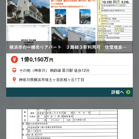
横浜市の一棟売りアパート ３路線３駅利用可 住環境良好 全室ロフト付き 利回り８．２４％
1億0,150万
円
その他（神奈川） 相鉄線 星川駅 徒歩12分
神奈川県横浜市保土ヶ谷区桜ヶ丘1丁目
詳細へ