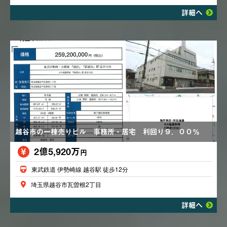
詳細へ
越谷市の一棟売りビル 事務所・居宅 利回り９．００％
2億5,920万
円
東武鉄道 伊勢崎線 越谷駅 徒歩12分
埼玉県越谷市瓦曽根2丁目
詳細へ