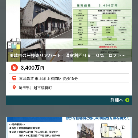
川越市の一棟売りアパート 満室利回り９．０％ ロフト付き １K×１０戸
3,400万
円
東武鉄道 東上線 上福岡駅 徒歩15分
埼玉県川越市稲荷町
詳細へ