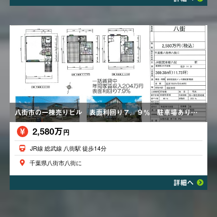
八街市の一棟売りビル 表面利回り７．９％ 駐車場あり 一括賃貸中
2,580万
円
JR線 総武線 八街駅 徒歩14分
千葉県八街市八街に
詳細へ