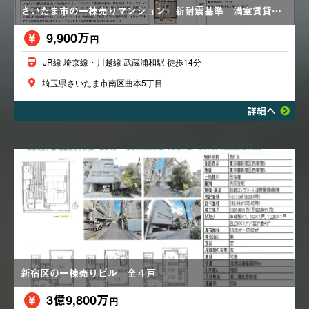
さいたま市の一棟売りマンション 新耐震基準 満室賃貸中
9,900万
円
JR線 埼京線・川越線 武蔵浦和駅 徒歩14分
埼玉県さいたま市南区曲本5丁目
詳細へ
新宿区の一棟売りビル 全４戸
3億9,800万
円