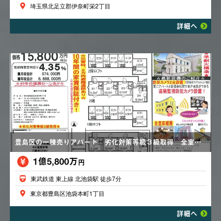
埼玉県北足立郡伊奈町栄2丁目
詳細へ
豊島区の一棟売りアパート 劣化対策等級３級取得 全室床暖房 オートロック カラーモニター付インターホン
1億5,800万
円
東武鉄道 東上線 北池袋駅 徒歩7分
東京都豊島区池袋本町1丁目
詳細へ