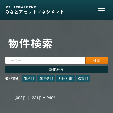
東京・首都圏の不動産投資
みなとアセットマネジメント
物件検索
詳細検索
並び替え
価格順
築年数順
利回り順
構造順
1,093
件中
221
件〜
240
件