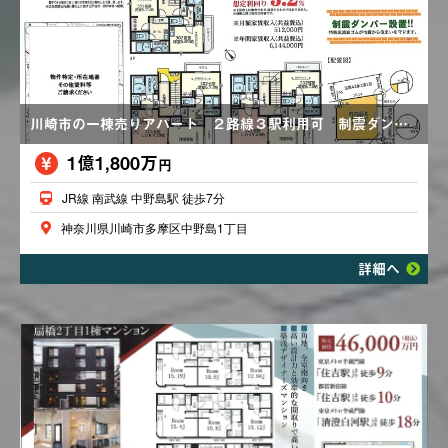
川崎市の一棟売りアパート ２路線３駅利用可 制震ダンパー設置
1億1,800万
円
JR線 南武線 中野島駅 徒歩7分
神奈川県川崎市多摩区中野島1丁目
詳細へ