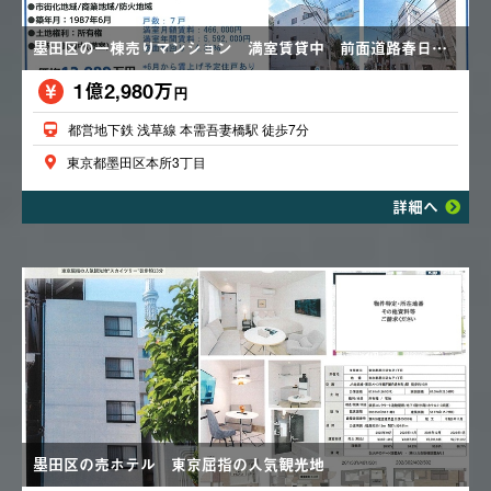
墨田区の一棟売りマンション 満室賃貸中 前面道路春日通り
1億2,980万
円
都営地下鉄 浅草線 本需吾妻橋駅 徒歩7分
東京都墨田区本所3丁目
詳細へ
墨田区の売ホテル 東京屈指の人気観光地