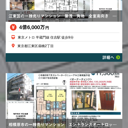
江東区の一棟売りマンション 築浅 角地 全室南向き オートロック エアコン バス・トイレ別
4億6,000万
円
東京メトロ 半蔵門線 住吉駅 徒歩9分
東京都江東区扇橋2丁目
詳細へ
相模原市の一棟売りマンション エントランスオートロック 満室想定利回り８．０５％ エレベーター１基