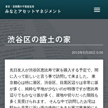
東京・首都圏の不動産投資
みなとアセットマネジメント
渋谷区の盛土の家
2012年5月28日 0:00
先日友人が渋谷区恵比寿で家を購入する予定で、間
に入って欲しいと言う事で訪問して来ました。 東
京都心は特に港区、渋谷区、目黒区辺りは非常に坂
が多く、純粋な平地が少ないのが特徴ですが恵比寿
辺りでもかなり坂が多く、崖地や切りだった階段も
多く見受けられます。 そんな中で訪問したお宅は
駅から非常に近い坂の途中にあるお家で将来的にも