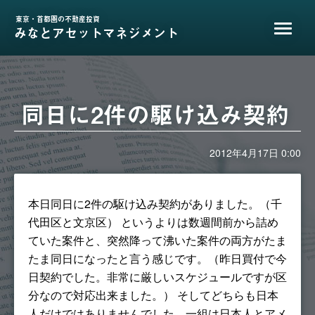
東京・首都圏の不動産投資
みなとアセットマネジメント
同日に2件の駆け込み契約
2012年4月17日 0:00
本日同日に2件の駆け込み契約がありました。（千
代田区と文京区） というよりは数週間前から詰め
ていた案件と、突然降って沸いた案件の両方がたま
たま同日になったと言う感じです。（昨日買付で今
日契約でした。非常に厳しいスケジュールですが区
分なので対応出来ました。） そしてどちらも日本
人だけではありませんでした。一組は日本人とアメ