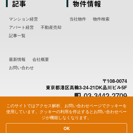
記事
物件情報
マンション経営
当社物件
物件検索
アパート経営
不動産売却
記事一覧
最新情報
会社概要
お問い合わせ
〒108-0074
東京都港区高輪3-24-21DK品川ビル5F
03-3442-2709
このサイトではアクセス解析、お問い合わせページでクッキーを
使用しています。クッキーの利用を停止するとお問い合わせペー
ジが機能しなくなります。
© 2026 Minato Asset Management All Rights
OK
Reserved.