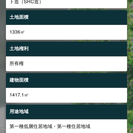
ト造（SRC造）
土地面積
1336㎡
土地権利
所有権
建物面積
1417.1㎡
用途地域
第一種低層住居地域・第一種住居地域