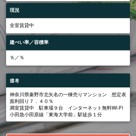
現況
全室賃貸中
建ぺい率／容積率
％／％
備考
神奈川県秦野市北矢名の一棟売りマンション 想定表
面利回り７．４０％
満室賃貸中 駐車場９台 インターネット無料Wi-Fi
小田急小田原線「東海大学前」駅徒歩１分