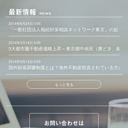
最新情報
News
2014年9月24日 0:00
「一般社団法人相続対策相談ネットワーク東京」の起ち上
2014年3月19日 0:00
3大都市圏不動産価格上昇～東京都中央区（勝どき、銀座
2014年3月13日 0:00
国外財産調書制度とは？海外不動産投資されている方必見
もっと見る
お問い合わせは