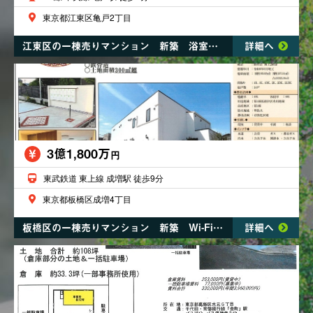
東京都江東区亀戸2丁目
江東区の一棟売りマンション 新築 浴室乾燥機 エレベーター TVモニターホン オートロック
詳細へ
3億1,800万
円
東武鉄道 東上線 成増駅 徒歩9分
東京都板橋区成増4丁目
板橋区の一棟売りマンション 新築 Wi-Fi完備 都市ガス
詳細へ