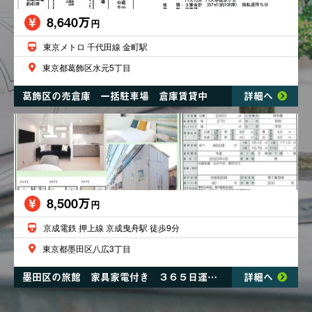
8,640万
円
東京メトロ 千代田線 金町駅
東京都葛飾区水元5丁目
葛飾区の売倉庫 一括駐車場 倉庫賃貸中
詳細へ
8,500万
円
京成電鉄 押上線 京成曳舟駅 徒歩9分
東京都墨田区八広3丁目
墨田区の旅館 家具家電付き ３６５日運営可能 想定利回り１０．８７％
詳細へ