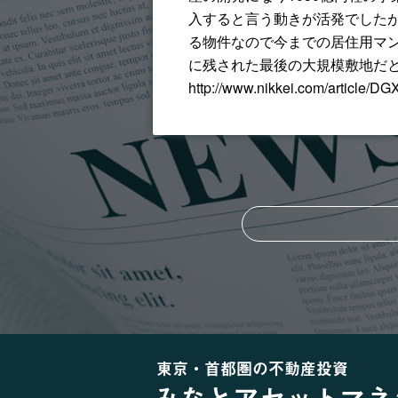
入すると言う動きが活発でしたが
る物件なので今までの居住用マ
に残された最後の大規模敷地だ
http://www.nikkei.com/articl
東京・首都圏の不動産投資
みなとアセットマネ