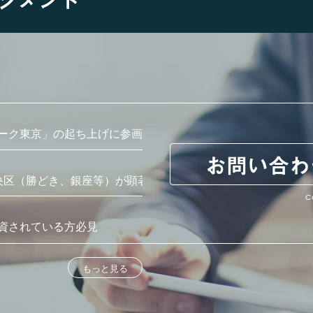
ーク東京」の起ち上げに参画
お問い合わ
央区（勝どき、銀座等）が顕著
C
資されている方必見
もっと見る