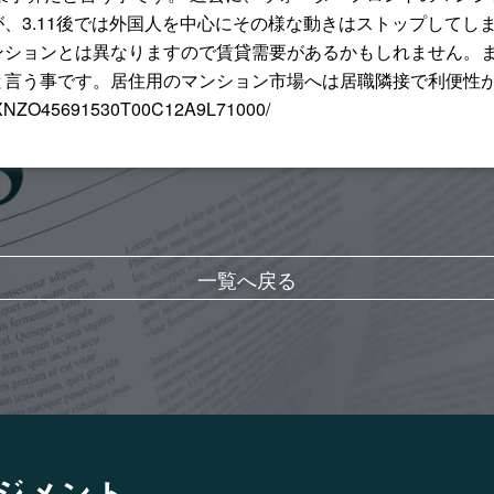
、3.11後では外国人を中心にその様な動きはストップしてし
ンションとは異なりますので賃貸需要があるかもしれません。
と言う事です。居住用のマンション市場へは居職隣接で利便性
e/DGXNZO45691530T00C12A9L71000/
一覧へ戻る
ジメント