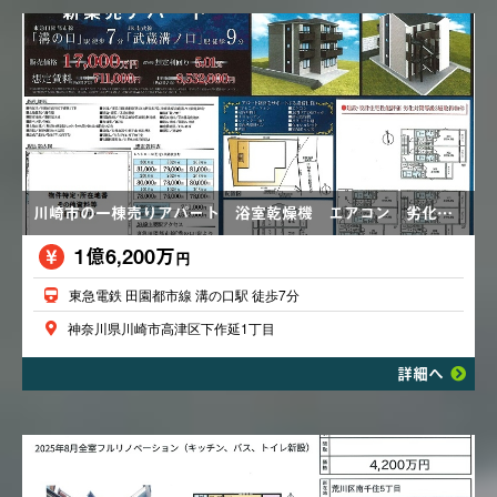
川崎市の一棟売りアパート 浴室乾燥機 エアコン 劣化対策等級３級取得物件 バス・トイレ別 TVモニターホン 価格変更あり17,000万円→16,200万円
1億6,200万
円
東急電鉄 田園都市線 溝の口駅 徒歩7分
神奈川県川崎市高津区下作延1丁目
詳細へ