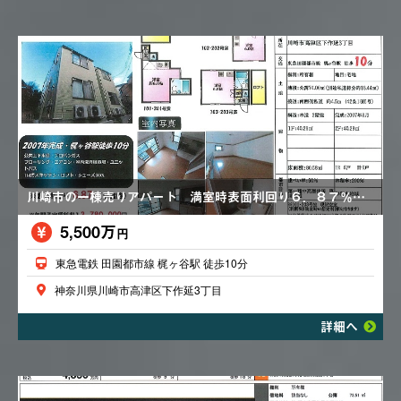
川崎市の一棟売りアパート 満室時表面利回り６．８７％ ロフト エアコン
5,500万
円
東急電鉄 田園都市線 梶ヶ谷駅 徒歩10分
神奈川県川崎市高津区下作延3丁目
詳細へ