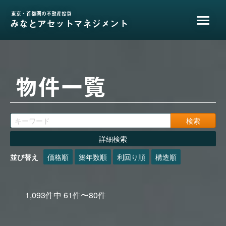
東京・首都圏の不動産投資
みなとアセットマネジメント
物件一覧
詳細検索
並び替え
価格順
築年数順
利回り順
構造順
1,093
件中
61
件〜
80
件