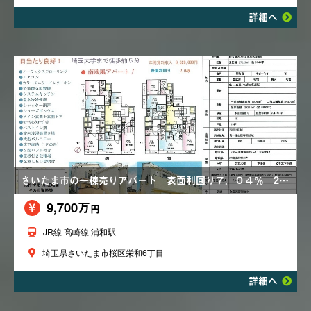
詳細へ
さいたま市の一棟売りアパート 表面利回り７．０４％ 2階ロフト付き エアコン 浴室換気乾燥機 満室稼働中
9,700万
円
JR線 高崎線 浦和駅
埼玉県さいたま市桜区栄和6丁目
詳細へ