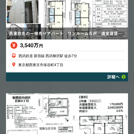
西東京市の一棟売りアパート ワンルーム６戸 満室賃貸中 令和３年外壁塗装済 全室Wi-Fi完備 利回り８．０％ 価格変更あり3,680万円→3,540万円
3,540万
円
西武鉄道 新宿線 西武柳沢駅 徒歩7分
東京都西東京市保谷町4丁目
詳細へ