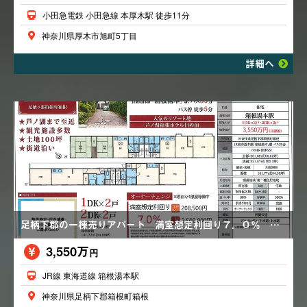
小田急電鉄 小田急線 本厚木駅 徒歩11分
神奈川県厚木市旭町5丁目
詳細へ
足柄下郡の一棟売りアパート 満室想定利回り７．０％ 街道沿い 芦ノ湖まで至近 ４部屋中３部屋賃貸中
3,550万
円
JR線 東海道線 箱根湯本駅
神奈川県足柄下郡箱根町箱根