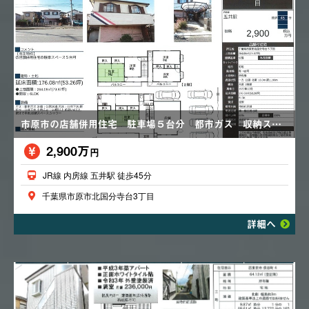
市原市の店舗併用住宅 駐車場５台分 都市ガス 収納スペース 駅まで平坦
2,900万
円
JR線 内房線 五井駅 徒歩45分
千葉県市原市北国分寺台3丁目
詳細へ