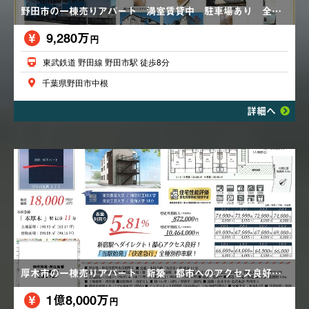
野田市の一棟売りアパート 満室賃貸中 駐車場あり 全室２LDK 2024年外壁塗装済
9,280万
円
東武鉄道 野田線 野田市駅 徒歩8分
千葉県野田市中根
詳細へ
厚木市の一棟売りアパート 新築 都市へのアクセス良好 劣化対策等級３級取得予定 １K×１２戸 浴室乾燥機
1億8,000万
円