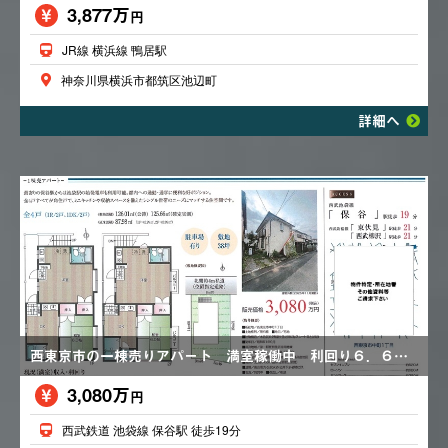
3,877万
円
JR線 横浜線 鴨居駅
神奈川県横浜市都筑区池辺町
詳細へ
西東京市の一棟売りアパート 満室稼働中 利回り６．６６％ 駐車場あり 都市ガス
3,080万
円
西武鉄道 池袋線 保谷駅 徒歩19分