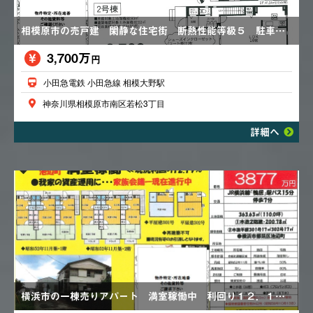
相模原市の売戸建 閑静な住宅街 断熱性能等級５ 駐車場車種により可能
3,700万
円
小田急電鉄 小田急線 相模大野駅
神奈川県相模原市南区若松3丁目
詳細へ
横浜市の一棟売りアパート 満室稼働中 利回り１２．１９％