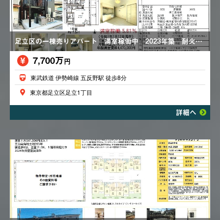
足立区の一棟売りアパート 満室稼働中 2023年築 耐火建築物 １R×６室
7,700万
円
東武鉄道 伊勢崎線 五反野駅 徒歩8分
東京都足立区足立1丁目
詳細へ