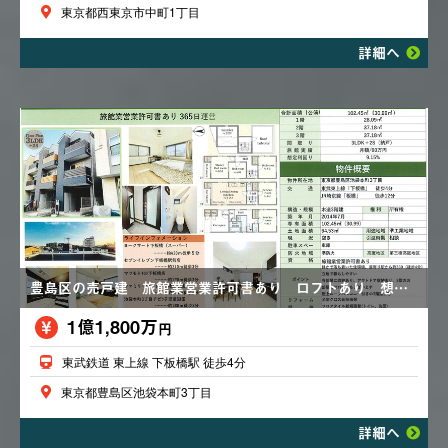
東京都西東京市中町1丁目
詳細へ
豊島区の売戸建 旅館業営業許可書あり ロフトあり 想定利回り９．１５％ 車庫あり
1億1,800万
円
東武鉄道 東上線 下板橋駅 徒歩4分
東京都豊島区池袋本町3丁目
詳細へ