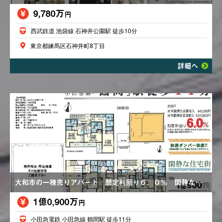
9,780万
円
西武鉄道 池袋線 石神井公園駅 徒歩10分
東京都練馬区石神井町8丁目
詳細へ
大和市の一棟売りアパート 想定利回り６．０％ 閑静な住宅街 全８戸
1億0,900万
円
小田急電鉄 小田急線 鶴間駅 徒歩11分