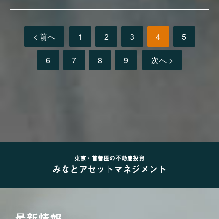
< 前へ
1
2
3
4
5
6
7
8
9
次へ >
東京・首都圏の不動産投資
みなとアセットマネジメント
最新情報