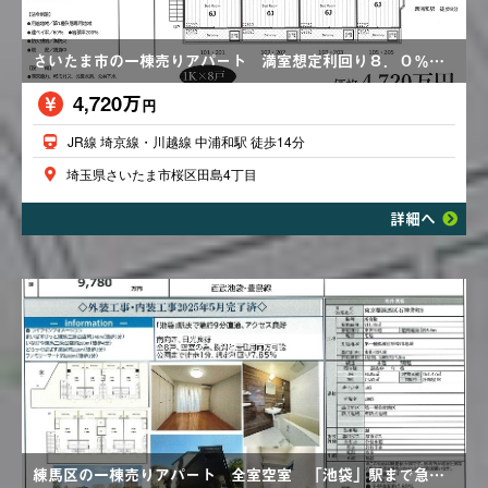
さいたま市の一棟売りアパート 満室想定利回り８．０％ 全室ロフト・エアコン完備
4,720万
円
JR線 埼京線・川越線 中浦和駅 徒歩14分
埼玉県さいたま市桜区田島4丁目
詳細へ
練馬区の一棟売りアパート 全室空室 「池袋」駅まで急行９分直通、アクセス良好 2025年内外リフォーム済