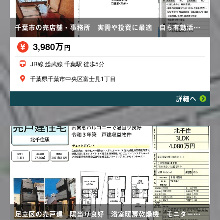
千葉市の売店舗・事務所 実需や投資に最適 自ら有効活用
3,980万
円
JR線 総武線 千葉駅 徒歩5分
千葉県千葉市中央区富士見1丁目
詳細へ
足立区の売戸建 陽当り良好 浴室暖房乾燥機 モニター付きインターホン 価格変更あり4,080万円→3,980万円