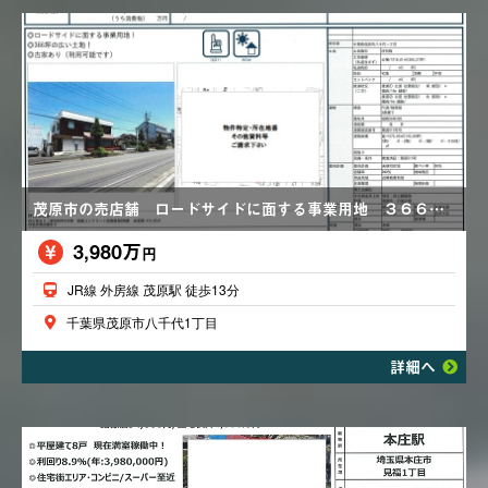
茂原市の売店舗 ロードサイドに面する事業用地 ３６６坪の広い土地
3,980万
円
JR線 外房線 茂原駅 徒歩13分
千葉県茂原市八千代1丁目
詳細へ