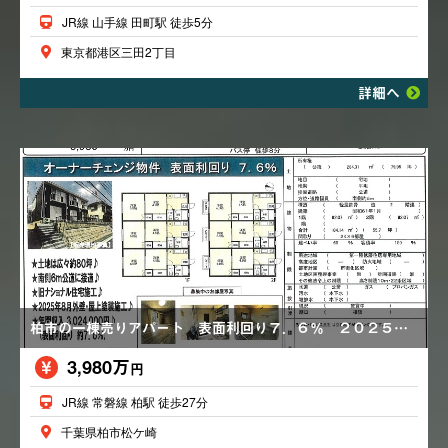
JR線 山手線 田町駅 徒歩5分
東京都港区三田2丁目
詳細へ
柏市の一棟売りアパート 表面利回り７．６％ ２０２５年８月外壁・屋上塗装施工
3,980万
円
JR線 常磐線 柏駅 徒歩27分
千葉県柏市松ケ崎