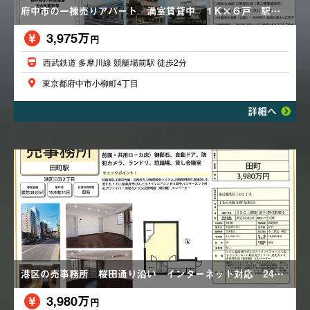
府中市の一棟売りアパート 満室賃貸中 １K×６戸 駅近 満室利回り７．５９％
3,975万
円
西武鉄道 多摩川線 競艇場前駅 徒歩2分
東京都府中市小柳町4丁目
詳細へ
港区の売事務所 桜田通り沿い インターネット対応 24時間利用可 エレベーター ２駅利用可
3,980万
円