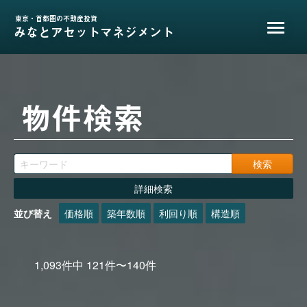
東京・首都圏の不動産投資
みなとアセットマネジメント
物件検索
詳細検索
並び替え
価格順
築年数順
利回り順
構造順
1,093
件中
121
件〜
140
件