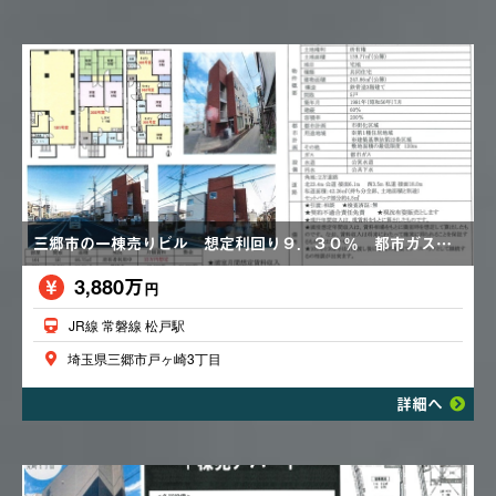
三郷市の一棟売りビル 想定利回り９．３０％ 都市ガス 角地
3,880万
円
JR線 常磐線 松戸駅
埼玉県三郷市戸ヶ崎3丁目
詳細へ