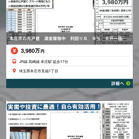
本庄市の売戸建 満室稼働中 利回り８．９％ ８戸一括売戸建
3,980万
円
JR線 高崎線 本庄駅 徒歩17分
埼玉県本庄市見福1丁目
詳細へ