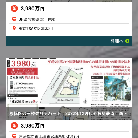
3,980万
円
JR線 常磐線 北千住駅
東京都足立区本木2丁目
詳細へ
板橋区の一棟売りアパート 2022年12月に外装塗装済 商店街も充実
3,980万
円
東武鉄道 東上線 東武練馬駅 徒歩9分