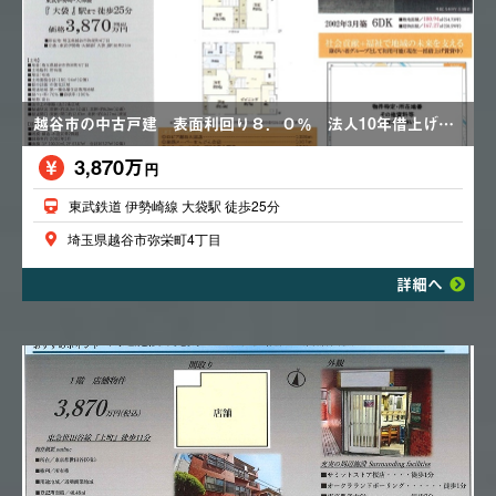
越谷市の中古戸建 表面利回り８．０％ 法人10年借上げ賃貸中 全室賃貸中
3,870万
円
東武鉄道 伊勢崎線 大袋駅 徒歩25分
埼玉県越谷市弥栄町4丁目
詳細へ