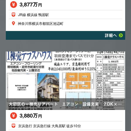
3,877万
円
JR線 横浜線 鴨居駅
神奈川県横浜市都筑区池辺町
詳細へ
大田区の一棟売りアパート エアコン 設備充実 ２DK×２戸 都市ガス H１９年外装塗装済
3,880万
円
京浜急行 京浜急行線 大鳥居駅 徒歩10分