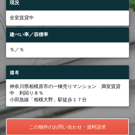
現況
全室賃貸中
建ぺい率／容積率
％／％
備考
神奈川県相模原市の一棟売りマンション 満室賃貸
中 利回り８％
小田急線「相模大野」駅徒歩１７分